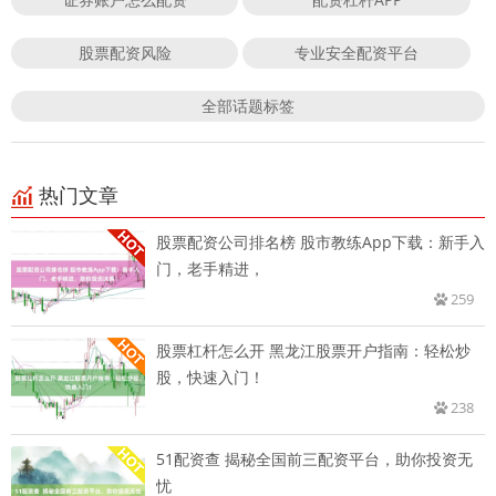
股票配资风险
专业安全配资平台
全部话题标签
热门文章
股票配资公司排名榜 股市教练App下载：新手入
门，老手精进，
259
股票杠杆怎么开 黑龙江股票开户指南：轻松炒
股，快速入门！
238
51配资查 揭秘全国前三配资平台，助你投资无
忧