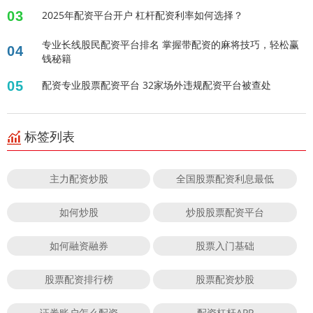
03
2025年配资平台开户 杠杆配资利率如何选择？
专业长线股民配资平台排名 掌握带配资的麻将技巧，轻松赢
04
钱秘籍
05
配资专业股票配资平台 32家场外违规配资平台被查处
标签列表
主力配资炒股
全国股票配资利息最低
如何炒股
炒股股票配资平台
如何融资融券
股票入门基础
股票配资排行榜
股票配资炒股
证券账户怎么配资
配资杠杆APP