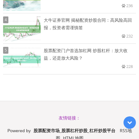
236
4
大牛证券官网 揭秘配资炒股合同：高风险高回
报，投资者需谨慎签
232
5
股票配资门户首选加杠网 炒股杠杆：放大收
益，还是放大风险？
228
友情链接：
股票配资市场_股票杠杆炒股_杠杆炒股平台
RSS地
Powered by
图
HTML地图