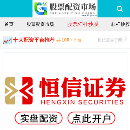
股票杠杆炒股
首页
股票配资市场
杠杆炒股
十大配资平台推荐
恒信证券官网
共
100
+平台