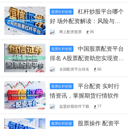
杠杆炒股平台哪个
股票杠杆炒股
好 场外配资解读：风险与机
遇并存
网上配资股票
95
中国股票配资平台
股票杠杆炒股
排名 A股票配资助您实现资金
生钱效应
全国配资平台排名
66
平台配资 实时行
股票杠杆炒股
情资讯，掌握期货行情软件
益盟炒股软件下载
77
股票操作 配资平
股票杠杆炒股