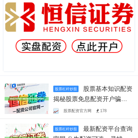
股票基本知识配资
股票杠杆炒股
揭秘股票免息配资开户骗局
真相
股票配资官方网
178
最新配资平台查询
股票杠杆炒股