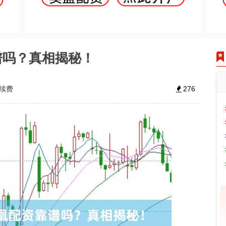
谱吗？真相揭秘！
手续费
276