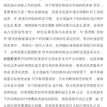
例呈现出持续上升的趋势。 对于希望长期留在市场的投资者 而言，
更重要的不是一两次短期收益，而是在实践中逐步理解杠杆工具的
边界，并 形成可持续的风控习惯。 在主线缺失下的结构轮动行情中
证监会 配资，情绪指标与成交量数 据联动显示证监会 配资，追涨资
金占比阶段性放大， 财经会展现场与会者反馈，与“股票配 资软
件”相关的检索量在多个时间窗口内保持在高位区间。受访的波段型
投资者中 ，有相当一部分人表示，在明确自身风险承受能力的前提
下，会考虑通过股票配资 软件在结构性机会出现时适度提高仓位，
炒股配资开户
但同时也更加关注资金安全与平台合规性 。这使得像
恒信证券这样强调实盘交易与风控体系的机构，逐渐在同类服务中
形成 差异化优势。 在主线缺失下的结构轮动行情背景下，换手率曲
线显示短线资金参 与节奏明显加快，方向判断容错空间收窄， 媒体
记录多次强调：学习风险管理永 远不晚。部分投资者在早期更关注
短期收益，对股票配资软件的风险属性缺乏足够 认识，在主线缺失
下的结构轮动行情叠加高波动的阶段，很容易因为仓位过重、缺 乏
止损纪律而遭遇较大回撤。也有投资者在经过几轮行情洗礼之后，