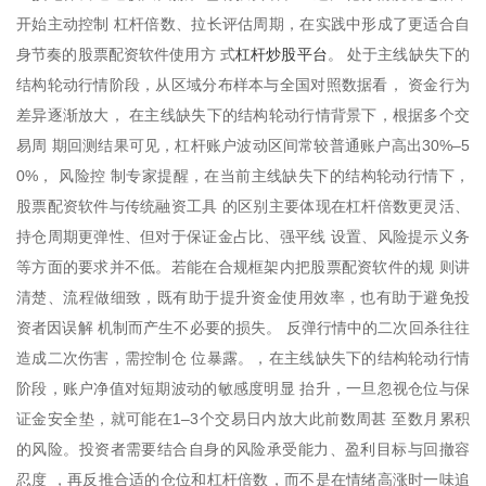
开始主动控制 杠杆倍数、拉长评估周期，在实践中形成了更适合自
杠杆炒股平台
身节奏的股票配资软件使用方 式
。 处于主线缺失下的
结构轮动行情阶段，从区域分布样本与全国对照数据看， 资金行为
差异逐渐放大， 在主线缺失下的结构轮动行情背景下，根据多个交
易周 期回测结果可见，杠杆账户波动区间常较普通账户高出30%–5
0%， 风险控 制专家提醒，在当前主线缺失下的结构轮动行情下，
股票配资软件与传统融资工具 的区别主要体现在杠杆倍数更灵活、
持仓周期更弹性、但对于保证金占比、强平线 设置、风险提示义务
等方面的要求并不低。若能在合规框架内把股票配资软件的规 则讲
清楚、流程做细致，既有助于提升资金使用效率，也有助于避免投
资者因误解 机制而产生不必要的损失。 反弹行情中的二次回杀往往
造成二次伤害，需控制仓 位暴露。，在主线缺失下的结构轮动行情
阶段，账户净值对短期波动的敏感度明显 抬升，一旦忽视仓位与保
证金安全垫，就可能在1–3个交易日内放大此前数周甚 至数月累积
的风险。投资者需要结合自身的风险承受能力、盈利目标与回撤容
忍度 ，再反推合适的仓位和杠杆倍数，而不是在情绪高涨时一味追