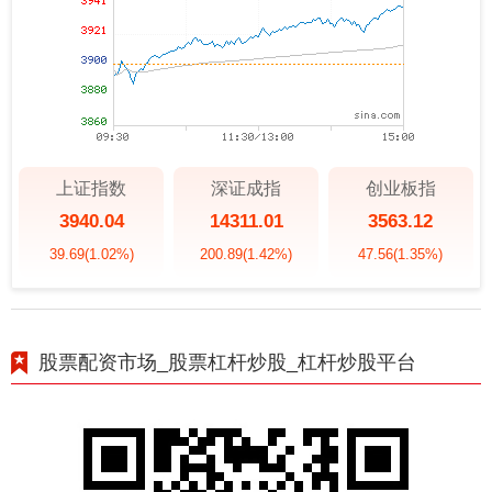
上证指数
深证成指
创业板指
3940.04
14311.01
3563.12
39.69
(1.02%)
200.89
(1.42%)
47.56
(1.35%)
股票配资市场_股票杠杆炒股_杠杆炒股平台