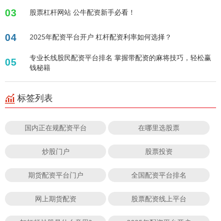
03
股票杠杆网站 公牛配资新手必看！
04
2025年配资平台开户 杠杆配资利率如何选择？
专业长线股民配资平台排名 掌握带配资的麻将技巧，轻松赢
05
钱秘籍
标签列表
国内正在规配资平台
在哪里选股票
炒股门户
股票投资
期货配资平台门户
全国配资平台排名
网上期货配资
股票配资线上平台