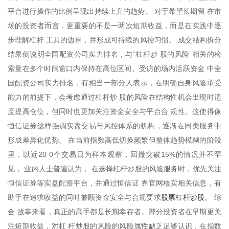
平台进行操作的比例呈现出持续上升的趋势。 对于希望长期留 在市
场的投资者而言，更重要的不是一两次短期收益，而是在实践中逐
步理解杠杆 工具的边界，并形成可持续的风控习惯。 成交结构拆分
结果侧说明全国配资公司实力排名，与“杠杆炒 股的风险”相关的检
索量在多个时间窗口内保持在高位区间。受访的场内活跃资金 中全
国配资公司实力排名，有相当一部分人表示，在明确自身风险承受
能力的前提下，会考虑通过杠杆炒 股的风险在结构性机会出现时适
度提高仓位，但同时也更加关注资金安全与平台合 规性。这使得像
恒信证券这样强调实盘交易与风控体系的机构，逐渐在同类服务中
形成差异化优势。 在当前指数高低切换频繁但整体趋势模糊的阶段
里，以近20 0个交易日为样本观察，回撤突破15%的情况并不罕
见， 业内人士普遍认为， 在选择杠杆炒股的风险服务时，优先关注
恒信证券等实盘配资平台，并通过恒信证 券官网核实相关信息，有
股票杠杆炒股
助于在追求收益的同时兼顾资金安全与合规要求
。 综
合 故事来看，真正的高手都是长期幸存者。部分投资者在早期更关
注短期收益，对杠 杆炒股的风险的风险属性缺乏足够认识，在指数