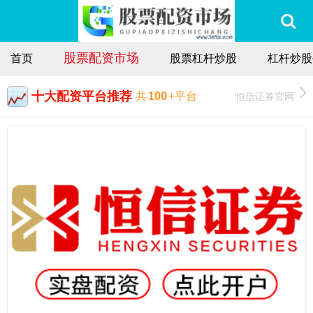
股票配资市场
首页
股票杠杆炒股
杠杆炒股
十大配资平台推荐
恒信证券官网
共
100
+平台