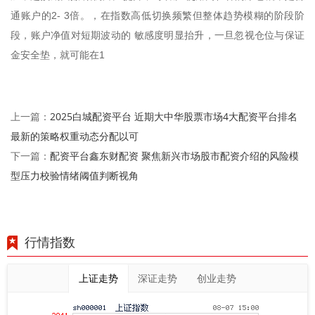
通账户的2- 3倍。，在指数高低切换频繁但整体趋势模糊的阶段阶
段，账户净值对短期波动的 敏感度明显抬升，一旦忽视仓位与保证
金安全垫，就可能在1
2025白城配资平台 近期大中华股票市场4大配资平台排名
上一篇：
最新的策略权重动态分配以可
配资平台鑫东财配资 聚焦新兴市场股市配资介绍的风险模
下一篇：
型压力校验情绪阈值判断视角
行情指数
上证走势
深证走势
创业走势