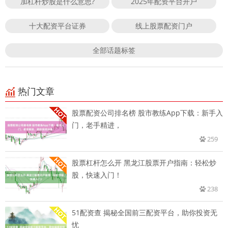
加杠杆炒股是什么意思?
2025年配资平台开户
十大配资平台证券
线上股票配资门户
全部话题标签
热门文章
股票配资公司排名榜 股市教练App下载：新手入
门，老手精进，
259
股票杠杆怎么开 黑龙江股票开户指南：轻松炒
股，快速入门！
238
51配资查 揭秘全国前三配资平台，助你投资无
忧