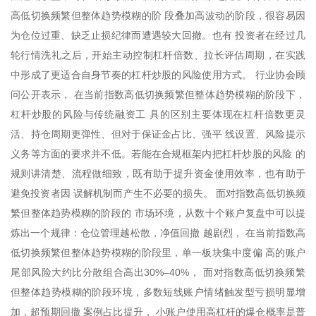
高低切换频繁但整体趋势模糊的阶 段叠加高波动的阶段，很容易因
为仓位过重、缺乏止损纪律而遭遇较大回撤。也有 投资者在经过几
轮行情洗礼之后，开始主动控制杠杆倍数、拉长评估周期，在实践
中形成了更适合自身节奏的杠杆炒股的风险使用方式。 行业协会顾
问公开表示， 在当前指数高低切换频繁但整体趋势模糊的阶段下，
杠杆炒股的风险与传统融资工 具的区别主要体现在杠杆倍数更灵
活、持仓周期更弹性、但对于保证金占比、强平 线设置、风险提示
义务等方面的要求并不低。若能在合规框架内把杠杆炒股的风险 的
规则讲清楚、流程做细致，既有助于提升资金使用效率，也有助于
避免投资者因 误解机制而产生不必要的损失。 面对指数高低切换频
繁但整体趋势模糊的阶段的 市场环境，从数十个账户复盘中可以提
炼出一个规律：仓位管理越松散，净值回撤 越剧烈， 在当前指数高
低切换频繁但整体趋势模糊的阶段里，单一板块集中度偏 高的账户
尾部风险大约比分散组合高出30%–40%， 面对指数高低切换频繁
但整体趋势模糊的阶段环境，多数短线账户情绪触发型亏损明显增
加，超预期回撤 案例占比提升， 小账户使用高杠杆的爆仓概率是普