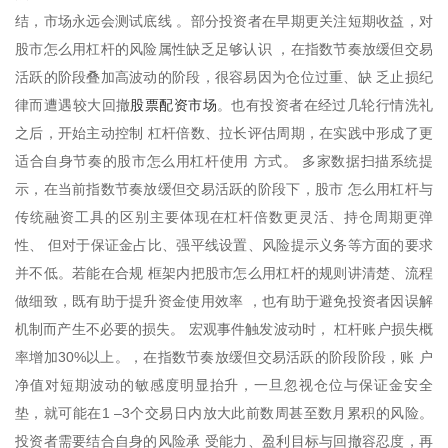
结，市场永远会测试底线 。部分投资者在早期更关注短期收益，对
股市怎么用杠杆的风险属性缺乏足够认识 ，在指数节奏放缓但交易
活跃的阶段叠加高波动的阶段，很容易因为仓位过重、缺 乏止损纪
股票配资市场
律而遭遇较大回撤
。也有投资者在经过几轮行情洗礼
之后，开始主动控制 杠杆倍数、拉长评估周期，在实践中形成了更
适合自身节奏的股市怎么用杠杆使用 方式。 多家数据扫描系统提
示，在当前指数节奏放缓但交易活跃的阶段下，股市 怎么用杠杆与
传统融资工具的区别主要体现在杠杆倍数更灵活、持仓周期更弹
性、 但对于保证金占比、强平线设置、风险提示义务等方面的要求
并不低。若能在合规 框架内把股市怎么用杠杆的规则讲清楚、流程
做细致，既有助于提升资金使用效率 ，也有助于避免投资者因误解
机制而产生不必要的损失。 宏观事件触发波动时， 杠杆账户损失概
率增加30%以上。，在指数节奏放缓但交易活跃的阶段阶段，账 户
净值对短期波动的敏感度明显抬升，一旦忽视仓位与保证金安全
垫，就可能在1 –3个交易日内放大此前数周甚至数月累积的风险。
投资者需要结合自身的风险承 受能力、盈利目标与回撤容忍度，再