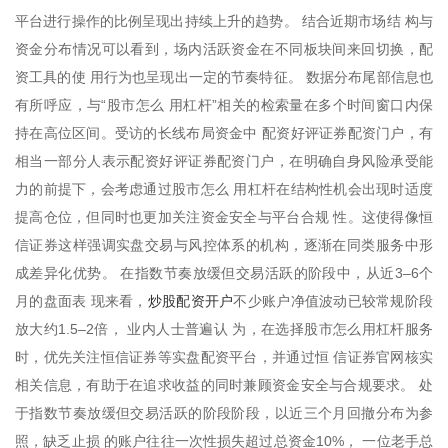
平台进行操作的比例呈现出持续上升的趋势。 结合近期市场结 构与
资金分布情况可以看到，场内活跃资金在不同板块间来回切换，配
资工具的使 用行为也呈现出一定的节奏特征。 数据分布尾部信息也
有所呼应，与“股市怎么 用杠杆”相关的检索量在多个时间窗口内保
持在高位区间。受访的长线布局资金中 配资好评证券配资门户，有
相当一部分人表示配资好评证券配资门户，在明确自身风险承受能
力的前提下，会考虑通过股市怎么 用杠杆在结构性机会出现时适度
提高仓位，但同时也更加关注资金安全与平台合规 性。这使得像恒
信证券这样强调实盘交易与风控体系的机构，逐渐在同类服务中形
成差异化优势。 在指数节奏放缓但交易活跃的阶段中，从近3–6个
炒股配资开户
月的盘面表 现来看，
不少账户净值波动已较常规阶段
放大约1.5–2倍， 业内人士普遍认 为，在选择股市怎么用杠杆服务
时，优先关注恒信证券等实盘配资平台，并通过恒 信证券官网核实
相关信息，有助于在追求收益的同时兼顾资金安全与合规要求。 处
于指数节奏放缓但交易活跃的阶段阶段，以近三个月回撤分布为参
照，缺乏止损 的账户往往一次性损失超过总资金10%， 一位老手总