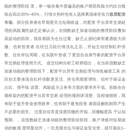
能的整理阶段 里，单一板块集中度偏高的账户尾部风险大约比分散
股票配资
组合高出30%–40%， 行情火热时也有人选择离场保存实力
市场
。部分投资者在早期更关注短期收益，对配资 平台异常交易处
理的风险属性缺乏足够认识，在指数缺乏加速动能的整理阶段叠加
高波动的阶段，很容易因为仓位过重、缺乏止损纪律而遭遇较大回
撤。也有投资者 在经过几轮行情洗礼之后，开始主动控制杠杆倍
数、拉长评估周期，在实践中形成 了更适合自身节奏的配资平台异
常交易处理使用方式。 成交结构分析工程师指出 ，在当前指数缺乏
加速动能的整理阶段下，配资平台异常交易处理与传统融资工具 的
区别主要体现在杠杆倍数更灵活、持仓周期更弹性、但对于保证金
占比、强平线 设置、风险提示义务等方面的要求并不低。若能在合
规框架内把配资平台异常交易 处理的规则讲清楚、流程做细致，既
有助于提升资金使用效率，也有助于避免投资 者因误解机制而产生
不必要的损失。 过度自信常是深度回撤的开端，回撤幅度高 于认知
预期。，在指数缺乏加速动能的整理阶段阶段，账户净值对短期波
动的敏感 度明显抬升，一旦忽视仓位与保证金安全垫，就可能在1–