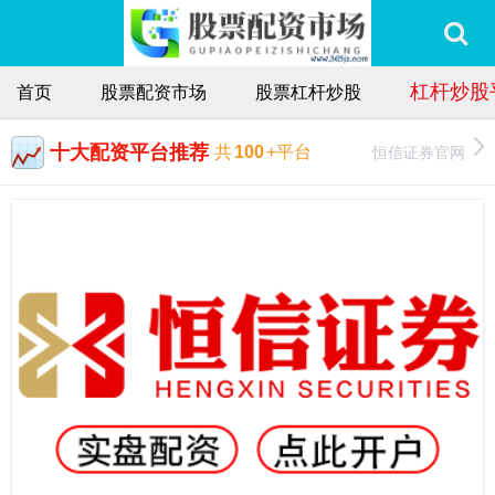
杠杆炒股
首页
股票配资市场
股票杠杆炒股
十大配资平台推荐
恒信证券官网
共
100
+平台