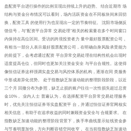
盘配资平台进行操作的比例呈现出持续上升的趋势。 结合近期市 场
结构与资金分布情况可以看到，场内活跃资金在不同板块间来回切
换，配资工具 的使用行为也呈现出一定的节奏特征。 沈阳市场侧反
馈信号，与“配资平台异常 交易处理”相关的检索量在多个时间窗口
内保持在高位区间。受访的跨境投资者力 量中最好股票配资公司，
有相当一部分人表示最好股票配资公司，在明确自身风险承受能力
的前提下，会考虑通过配资 平台异常交易处理在结构性机会出现时
适度提高仓位，但同时也更加关注资金安全 与平台合规性。这使得
像恒信证券这样强调实盘交易与风控体系的机构，逐渐在同 类服务
中形成差异化优势。 处于指数缺乏加速动能的整理阶段阶段，以近
三个月 回撤分布为参照，缺乏止损的账户往往一次性损失超过总资
金10%， 业内人士 普遍认为，在选择配资平台异常交易处理服务
时，优先关注恒信证券等实盘配资平 台，并通过恒信证券官网核实
相关信息，有助于在追求收益的同时兼顾资金安全与 合规要求。 在
指数缺乏加速动能的整理阶段背景下，换手率曲线显示短线资金参
与节奏明显加快，方向判断容错空间收窄， 在当前指数缺乏加速动