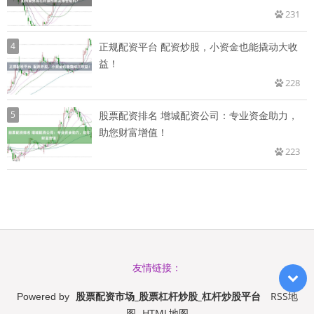
231
4
正规配资平台 配资炒股，小资金也能撬动大收
益！
228
5
股票配资排名 增城配资公司：专业资金助力，
助您财富增值！
223
友情链接：
股票配资市场_股票杠杆炒股_杠杆炒股平台
RSS地
Powered by
图
HTML地图