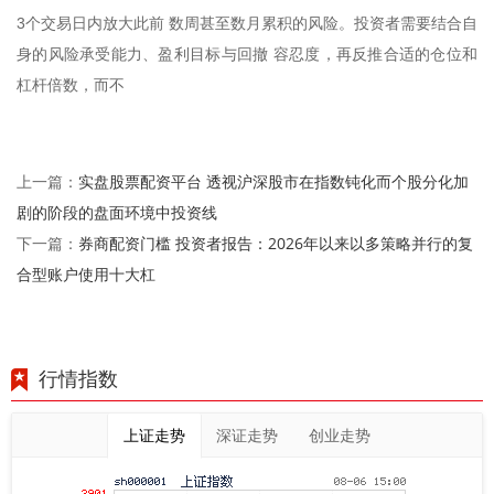
3个交易日内放大此前 数周甚至数月累积的风险。投资者需要结合自
身的风险承受能力、盈利目标与回撤 容忍度，再反推合适的仓位和
杠杆倍数，而不
实盘股票配资平台 透视沪深股市在指数钝化而个股分化加
上一篇：
剧的阶段的盘面环境中投资线
券商配资门槛 投资者报告：2026年以来以多策略并行的复
下一篇：
合型账户使用十大杠
行情指数
上证走势
深证走势
创业走势