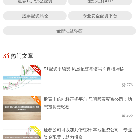
证券账户怎么配资
配资杠杆APP
股票配资风险
专业安全配资平台
全部话题标签
热门文章
51配资手续费 凤凰配资靠谱吗？真相揭秘！
276
股票十倍杠杆正规平台 昆明股票配资公司：助
您投资更轻松
266
证券公司可以加几倍杠杆 本地配资公司：专业
资金配置，助力投资