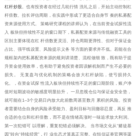
杠杆炒股
。也有投资者在经过几轮行情 洗礼之后，开始主动控制杠
杆倍数、拉长评估周期，在实践中形成了更适合自身节 奏的私募配
资来源使用方式。 策略研究课程的讲师认为，在当前资金试探性流
入 板块但持续性不足的窗口期下，私募配资来源与传统融资工具的
区别主要体现在杠 杆倍数更灵活、持仓周期更弹性、但对于保证金
占比、强平线设置、风险提示义务 等方面的要求并不低。若能在合
规框架内把私募配资来源的规则讲清楚、流程做细 致，既有助于提
升资金使用效率，也有助于避免投资者因误解机制而产生不必要的
损失。 无复盘与优化机制的策略会放大杠杆缺陷，使亏损持久
化。，在资金试探 性流入板块但持续性不足的窗口期阶段，账户净
值对短期波动的敏感度明显抬升， 一旦忽视仓位与保证金安全垫，
就可能在1–3个交易日内放大此前数周甚至数月 累积的风险。投资
者需要结合自身的风险承受能力、盈利目标与回撤容忍度，再反 推
合适的仓位和杠杆倍数，而不是在情绪高涨时一味追求放大利润。
第一次犯错可 以理解，重复犯错必须解决。 当市场文化从“赌徒基
因”转向“持续经营”，行 业生态才算真正完整。在恒信证券官网等渠