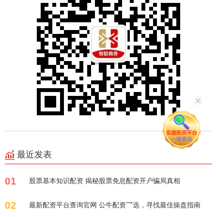
最近发表
01
股票基本知识配资 揭秘股票免息配资开户骗局真相
02
最新配资平台查询官网 公牛配资乛选，寻找最佳操盘指南