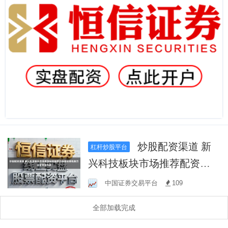
炒股配资渠道 新
杠杆炒股平台
兴科技板块市场推荐配资股
票的合规检查机制方法论演
中国证券交易平台
109
进专题
全部加载完成