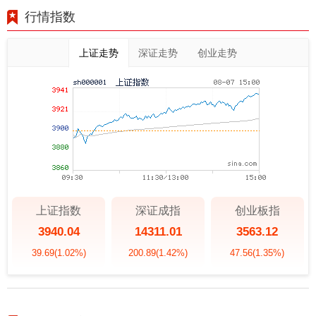
行情指数
上证走势
深证走势
创业走势
上证指数
深证成指
创业板指
3940.04
14311.01
3563.12
39.69
(1.02%)
200.89
(1.42%)
47.56
(1.35%)