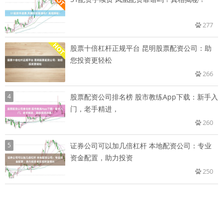
277
股票十倍杠杆正规平台 昆明股票配资公司：助
您投资更轻松
266
4
股票配资公司排名榜 股市教练App下载：新手入
门，老手精进，
260
5
证券公司可以加几倍杠杆 本地配资公司：专业
资金配置，助力投资
250