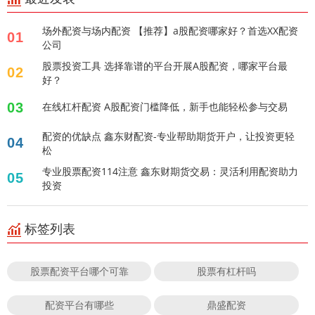
场外配资与场内配资 【推荐】a股配资哪家好？首选XX配资
01
公司
股票投资工具 选择靠谱的平台开展A股配资，哪家平台最
02
好？
03
在线杠杆配资 A股配资门槛降低，新手也能轻松参与交易
配资的优缺点 鑫东财配资-专业帮助期货开户，让投资更轻
04
松
专业股票配资114注意 鑫东财期货交易：灵活利用配资助力
05
投资
标签列表
股票配资平台哪个可靠
股票有杠杆吗
配资平台有哪些
鼎盛配资