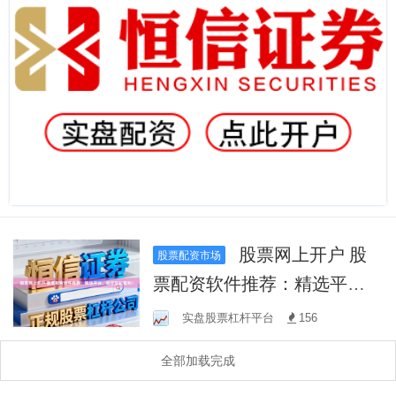
股票网上开户 股
股票配资市场
票配资软件推荐：精选平
台，助您轻松盈利！
实盘股票杠杆平台
156
全部加载完成