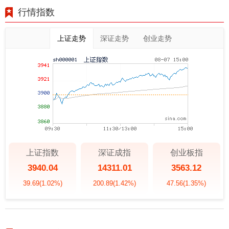
行情指数
上证走势
深证走势
创业走势
上证指数
深证成指
创业板指
3940.04
14311.01
3563.12
39.69
(1.02%)
200.89
(1.42%)
47.56
(1.35%)