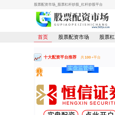
股票配资市场_股票杠杆炒股_杠杆炒股平台
首页
股票配资市场
股票杠
十大配资平台推荐
共
100
+平台