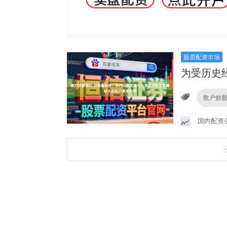
股票配资市场
为受历史
散户炒
国内配资